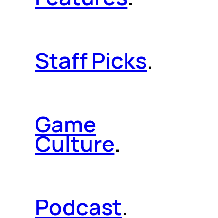
Staff Picks
.
Game
Culture
.
Podcast
.