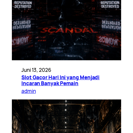
Juni 13, 2026
Slot Gacor Hari Ini yang Menjadi
Incaran Banyak Pemain
admin