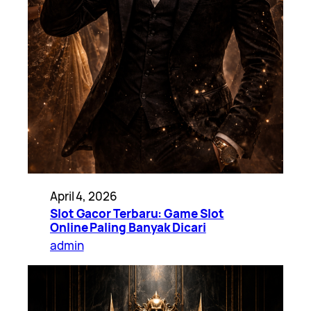
April 4, 2026
Slot Gacor Terbaru: Game Slot
Online Paling Banyak Dicari
admin