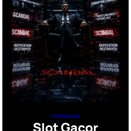
Uncategorized
Slot Gacor