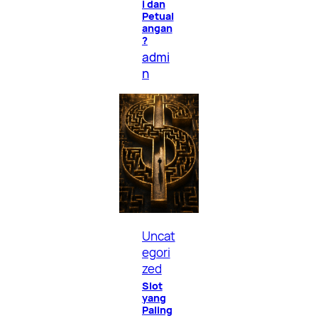
i dan
Petual
angan
?
admi
n
Uncat
egori
zed
Slot
yang
Paling