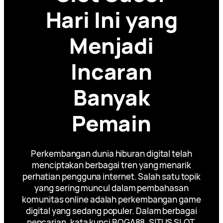
Hari Ini yang
Menjadi
Incaran
Banyak
Pemain
Perkembangan dunia hiburan digital telah
menciptakan berbagai tren yang menarik
perhatian pengguna internet. Salah satu topik
yang sering muncul dalam pembahasan
komunitas online adalah perkembangan game
digital yang sedang populer. Dalam berbagai
pencarian, kata kunci BOGA88, SITUS SLOT,