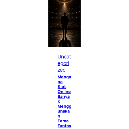
Uncat
egori
zed
Menga
pa
Slot
Online
Banya
k
Mengg
unaka
n
Tema
Fantas