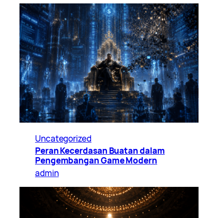
Uncategorized
Peran Kecerdasan Buatan dalam
Pengembangan Game Modern
admin