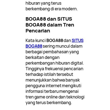
hiburan yang terus
berkembang di era modern.
BOGA88 dan SITUS
BOGA88 dalam Tren
Pencarian
Kata kunci
BOGA88
dan
SITUS
BOGA88
sering muncul dalam
berbagai pembahasan yang
berkaitan dengan
perkembangan hiburan digital.
Tingginya frekuensi pencarian
terhadap istilah tersebut
menunjukkan bahwa banyak
pengguna internet mengikuti
informasi terbaru mengenai
tren game online dan teknologi
yang terus berkembang.