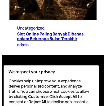
Uncategorized
Slot Online Paling Banyak Dibahas
dalam Beberapa Bulan Terakhir
admin
At Spiel, every click is an adventure in the
We respect your privacy
gaming world. Whether you’re a casual or
hardcore gamer, we’re your go-to for the
Cookies help us improve your experience,
latest news, tips, and trends.
deliver personalized content, and analyze
traffic. You can choose which cookies to allow
by clicking
Customize
. Click
Accept All
to
Subscribe to our newsletters. We’ll keep
consent or
Reject All
to decline non-essential
you in the loop.