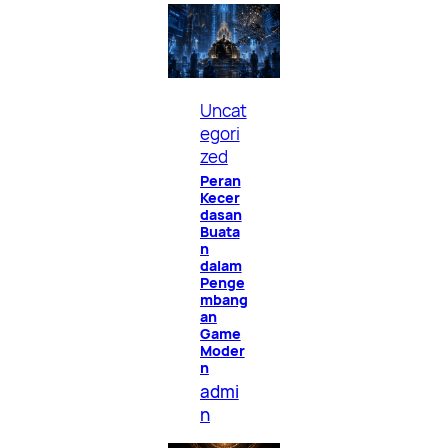
Uncat
egori
zed
Peran
Kecer
dasan
Buata
n
dalam
Penge
mbang
an
Game
Moder
n
admi
n