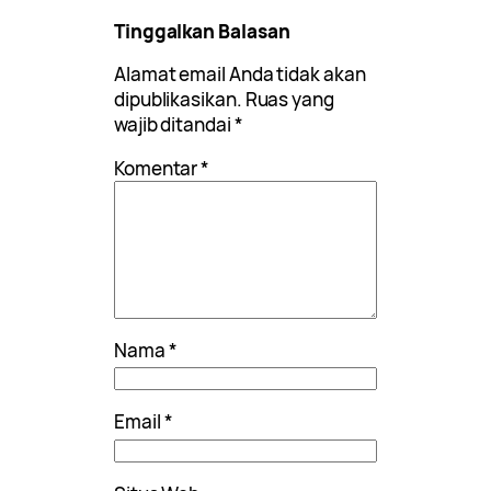
Tinggalkan Balasan
Alamat email Anda tidak akan
dipublikasikan.
Ruas yang
wajib ditandai
*
Komentar
*
Nama
*
Email
*