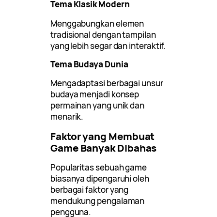
Tema Klasik Modern
Menggabungkan elemen
tradisional dengan tampilan
yang lebih segar dan interaktif.
Tema Budaya Dunia
Mengadaptasi berbagai unsur
budaya menjadi konsep
permainan yang unik dan
menarik.
Faktor yang Membuat
Game Banyak Dibahas
Popularitas sebuah game
biasanya dipengaruhi oleh
berbagai faktor yang
mendukung pengalaman
pengguna.