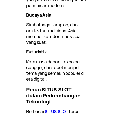
permainan modern.
Budaya Asia
Simbol naga, lampion, dan
arsitektur tradisional Asia
memberikan identitas visual
yang kuat.
Futuristik
Kota masa depan, teknologi
canggih, dan robot menjadi
tema yang semakin populer di
era digital.
Peran SITUS SLOT
dalam Perkembangan
Teknologi
Berbagai
SITUS SLOT
terus