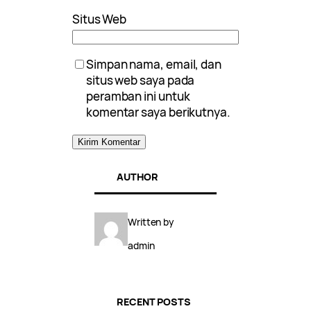
Situs Web
Simpan nama, email, dan
situs web saya pada
peramban ini untuk
komentar saya berikutnya.
AUTHOR
Written by
admin
RECENT POSTS