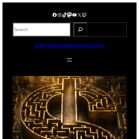
Lewati
ke
Facebook
Instagram
TikTok
Mastodon
YouTube
X
Twitch
konten
S
e
a
utilityeducationinsights.com
r
c
h