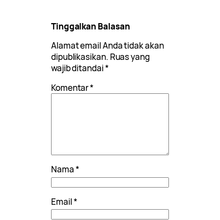
Tinggalkan Balasan
Alamat email Anda tidak akan
dipublikasikan.
Ruas yang
wajib ditandai
*
Komentar
*
Nama
*
Email
*