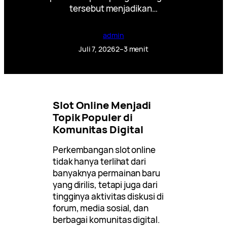
tersebut menjadikan…
admin
Juli 7, 2026
2–3 menit
Slot Online Menjadi
Topik Populer di
Komunitas Digital
Perkembangan slot online
tidak hanya terlihat dari
banyaknya permainan baru
yang dirilis, tetapi juga dari
tingginya aktivitas diskusi di
forum, media sosial, dan
berbagai komunitas digital.