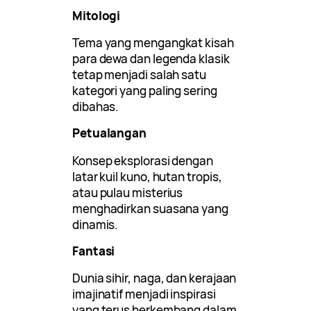
Mitologi
Tema yang mengangkat kisah
para dewa dan legenda klasik
tetap menjadi salah satu
kategori yang paling sering
dibahas.
Petualangan
Konsep eksplorasi dengan
latar kuil kuno, hutan tropis,
atau pulau misterius
menghadirkan suasana yang
dinamis.
Fantasi
Dunia sihir, naga, dan kerajaan
imajinatif menjadi inspirasi
yang terus berkembang dalam