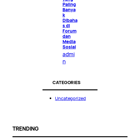
Paling
Banya
k
Dibaha
s di
Forum
dan
Media
Sosial
admi
n
CATEGORIES
Uncategorized
TRENDING