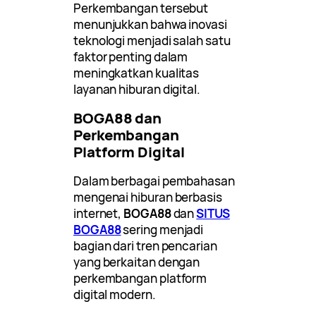
Perkembangan tersebut
menunjukkan bahwa inovasi
teknologi menjadi salah satu
faktor penting dalam
meningkatkan kualitas
layanan hiburan digital.
BOGA88 dan
Perkembangan
Platform Digital
Dalam berbagai pembahasan
mengenai hiburan berbasis
internet,
BOGA88
dan
SITUS
BOGA88
sering menjadi
bagian dari tren pencarian
yang berkaitan dengan
perkembangan platform
digital modern.