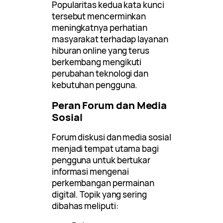
Popularitas kedua kata kunci
tersebut mencerminkan
meningkatnya perhatian
masyarakat terhadap layanan
hiburan online yang terus
berkembang mengikuti
perubahan teknologi dan
kebutuhan pengguna.
Peran Forum dan Media
Sosial
Forum diskusi dan media sosial
menjadi tempat utama bagi
pengguna untuk bertukar
informasi mengenai
perkembangan permainan
digital. Topik yang sering
dibahas meliputi: