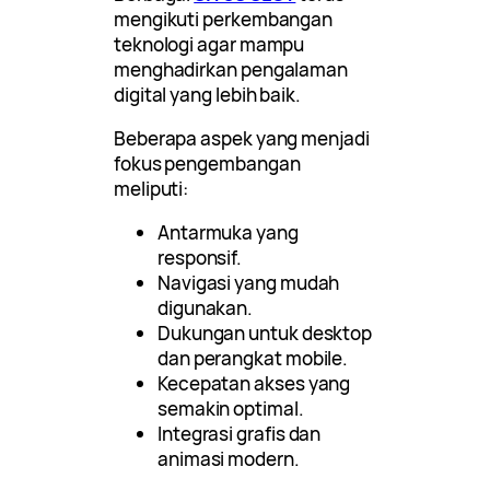
mengikuti perkembangan
teknologi agar mampu
menghadirkan pengalaman
digital yang lebih baik.
Beberapa aspek yang menjadi
fokus pengembangan
meliputi:
Antarmuka yang
responsif.
Navigasi yang mudah
digunakan.
Dukungan untuk desktop
dan perangkat mobile.
Kecepatan akses yang
semakin optimal.
Integrasi grafis dan
animasi modern.