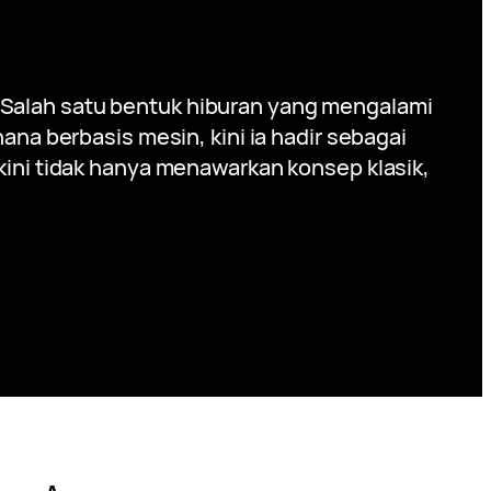
 Salah satu bentuk hiburan yang mengalami
ana berbasis mesin, kini ia hadir sebagai
ini tidak hanya menawarkan konsep klasik,