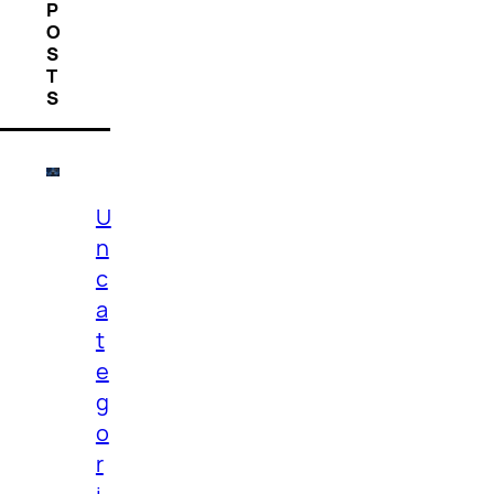
P
O
S
T
S
U
n
c
a
t
e
g
o
r