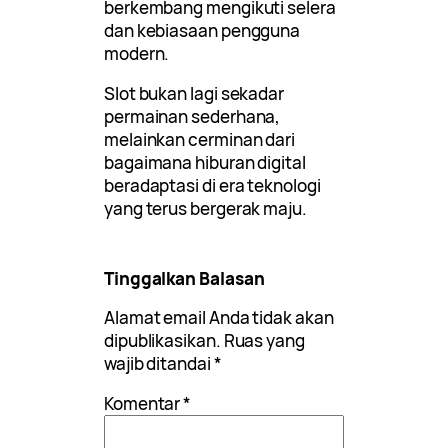
berkembang mengikuti selera
dan kebiasaan pengguna
modern.
Slot bukan lagi sekadar
permainan sederhana,
melainkan cerminan dari
bagaimana hiburan digital
beradaptasi di era teknologi
yang terus bergerak maju.
Tinggalkan Balasan
Alamat email Anda tidak akan
dipublikasikan.
Ruas yang
wajib ditandai
*
Komentar
*