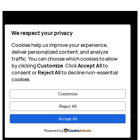
At Spiel, every click is an adventure in the
We respect your privacy
gaming world. Whether you’re a casual or
hardcore gamer, we’re your go-to for the
Cookies help us improve your experience,
latest news, tips, and trends.
deliver personalized content, and analyze
traffic. You can choose which cookies to allow
by clicking
Customize
. Click
Accept All
to
Subscribe to our newsletters. We’ll keep
consent or
Reject All
to decline non-essential
you in the loop.
cookies.
Facebook
Instagram
TikTok
Mastodon
YouTube
X
Twitch
Customize
Sample Page
Reject All
Accept All
Designed with
WordPress
Powered by