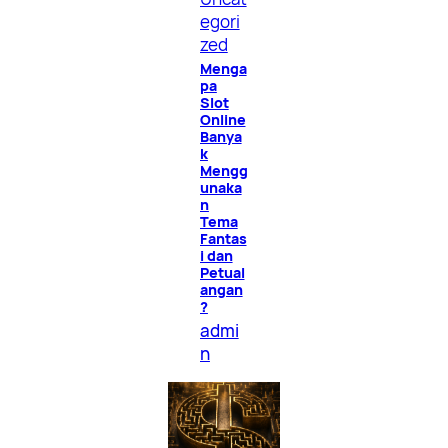
egori
zed
Menga
pa
Slot
Online
Banya
k
Mengg
unaka
n
Tema
Fantas
i dan
Petual
angan
?
admi
n