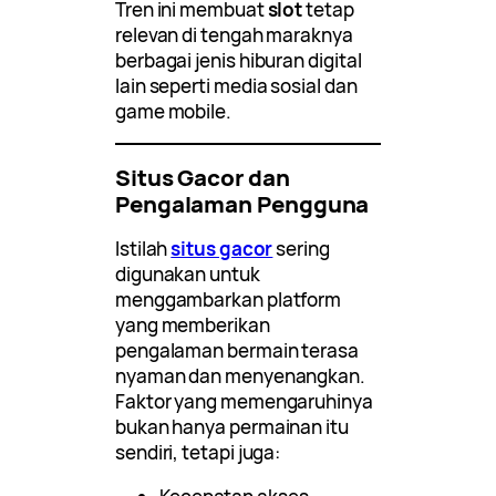
Tren ini membuat
slot
tetap
relevan di tengah maraknya
berbagai jenis hiburan digital
lain seperti media sosial dan
game mobile.
Situs Gacor dan
Pengalaman Pengguna
Istilah
situs gacor
sering
digunakan untuk
menggambarkan platform
yang memberikan
pengalaman bermain terasa
nyaman dan menyenangkan.
Faktor yang memengaruhinya
bukan hanya permainan itu
sendiri, tetapi juga: