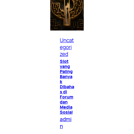
Uncat
egori
zed
Slot
yang
Paling
Banya
k
Dibaha
s di
Forum
dan
Media
Sosial
admi
n