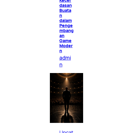
Kecer
dasan
Buata
n
dalam
Penge
mbang
an
Game
Moder
n
admi
n
Uncat