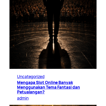
Uncategorized
Mengapa Slot Online Banyak
Menggunakan Tema Fantasi dan
Petualangan?
admin