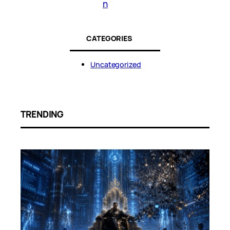
n
CATEGORIES
Uncategorized
TRENDING