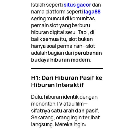
Istilah seperti
situs gacor
dan
nama platform seperti
laga88
sering muncul di komunitas
pemain slot yang berburu
hiburan digital seru. Tapi, di
balik semua itu, slot bukan
hanya soal permainan—slot
adalah bagian dari
perubahan
budaya hiburan modern
.
H1:
Dari Hiburan Pasif ke
Hiburan Interaktif
Dulu, hiburan identik dengan
menonton TV atau film—
sifatnya
satu arah dan pasif
.
Sekarang, orang ingin terlibat
langsung. Mereka ingin: