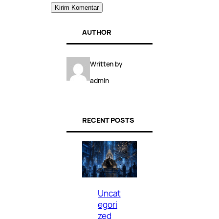
AUTHOR
Written by
admin
RECENT POSTS
Uncat
egori
zed