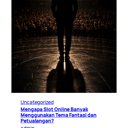
Uncategorized
Mengapa Slot Online Banyak
Menggunakan Tema Fantasi dan
Petualangan?