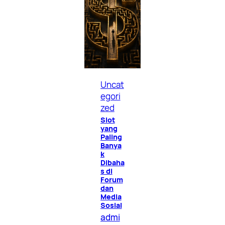
Uncat
egori
zed
Slot
yang
Paling
Banya
k
Dibaha
s di
Forum
dan
Media
Sosial
admi