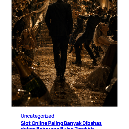
Uncategorized
Slot Online Paling Banyak Dibahas
dalam Beberapa Bulan Terakhir