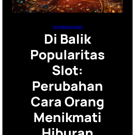
Uncategorized
Di Balik
Popularitas
Slot:
Perubahan
Cara Orang
Menikmati
Hiburan