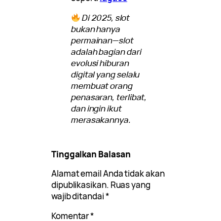
Di 2025, slot
bukan hanya
permainan—slot
adalah bagian dari
evolusi hiburan
digital yang selalu
membuat orang
penasaran, terlibat,
dan ingin ikut
merasakannya.
Tinggalkan Balasan
Alamat email Anda tidak akan
dipublikasikan.
Ruas yang
wajib ditandai
*
Komentar
*